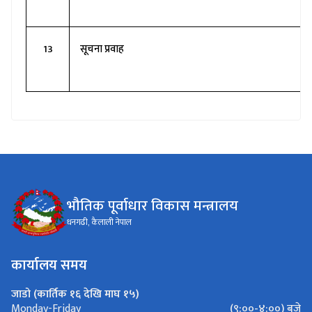
13
सूचना प्रवाह
भौतिक पूर्वाधार विकास मन्त्रालय
धनगढी, कैलाली नेपाल
कार्यालय समय
जाडो (कार्तिक १६ देखि माघ १५)
(९:००-४:००) बजे
Monday-Friday