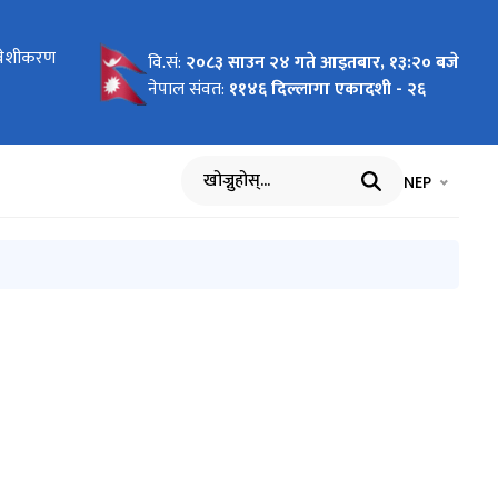
ावेशीकरण
्यन्त
V) खरिद
्बन्धि
ना
ी आह्वान
ाव्य
८२
मा
ग्यताक्रम
ना
न्धी सूचना
lting
ञ्छापत्र
 माग
ा पत्र
e and
न
वि.सं:
२०८३ साउन २४ गते आइतबार, १३:२० बजे
ovince
रिएको ।
नेपाल संवत:
११४६ दिल्लागा एकादशी - २६
भाषा चयन गर्नुह
भाषा प
NEP
खोज्नुहोस्