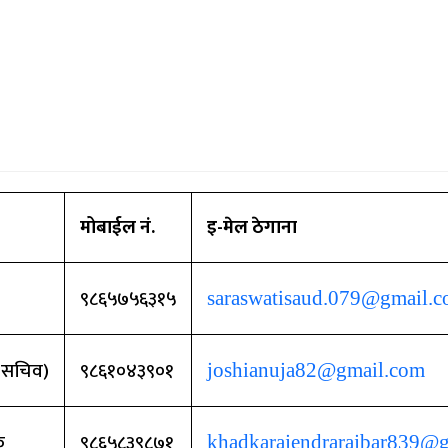
मोबाईल नं.
इ-मेल ठेगाना
९८६५७५६३१५
saraswatisaud.079@gmail.
ि सचिव)
९८६१०४३९०१
joshianuja82@gmail.com
क
९८६५८३९८७१
khadkarajendrarajbar839@