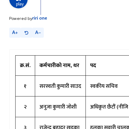
riri
one
Powered by
A
A
क्र.सं.
कर्मचारीको नाम, थर
पद
१
सरस्वती कुमारी साउद
स्वकीय सचिव
२
अनुजा कुमारी जोशी
अधिकृत छैटौं (नीज
३
राजेन्द्र बहादुर खडका
हलुका सवारी चाल