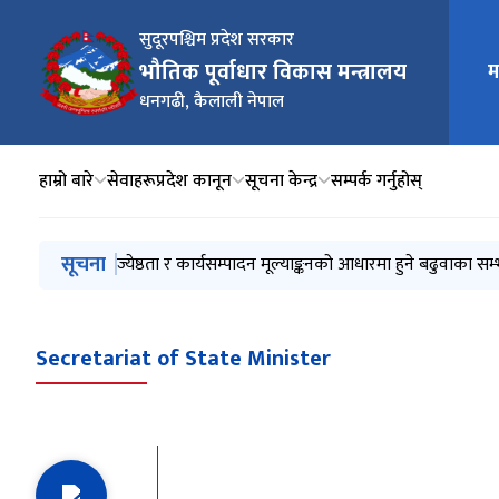
सुदूरपश्चिम प्रदेश सरकार
मुख्य न
भौतिक पूर्वाधार विकास मन्त्रालय
म
धनगढी, कैलाली नेपाल
हाम्रो बारे
सेवाहरू
प्रदेश कानून
सूचना केन्द्र
सम्पर्क गर्नुहोस्
मुख्य नेभिगेसनमा जानुहोस्
सूचना
सुदूरपश्चिम प्रदेश आयोजना छनोट सम्बन्धी मापदण्ड, २०८३
ज्येष्ठता र कार्यसम्पादन मूल्याङ्कनको आधारमा हुने बढुवाका सम्
शोक विज्ञप्ति
कार्यक्षमताको मूल्याङ्कनको आधारमा हुने बढुवाका सम्भाव्य उम्
जेष्ठता र कासमू आधारमा हुने बढुवाका सम्भाव्य उम्मेदवारको य
Secretariat of State Minister