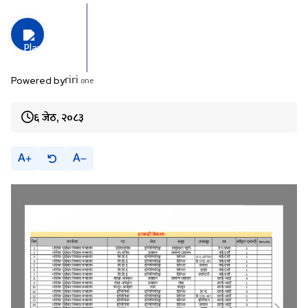
riri
one
Powered by
६ जेठ, २०८३
A
A