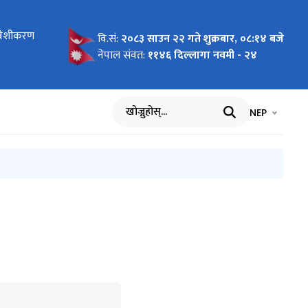
ावेशीकरण
्यन्त
V) खरिद
्बन्धि
ना
ी आह्वान
ाव्य
८२
Approved
मा
ग्यताक्रम
ना
न्धी सूचना
श सडकहरुको
lting
ञ्छापत्र
 माग
ा पत्र माग
e and
न सम्बन्धमा
वि.सं:
२०८३ साउन २२ गते शुक्रबार, ०८:१४ बजे
रिएको ।
नेपाल संवत:
११४६ दिल्लागा नवमी - २४
भाषा चयन गर्नुह
भाषा प
NEP
खोज्नुहोस्