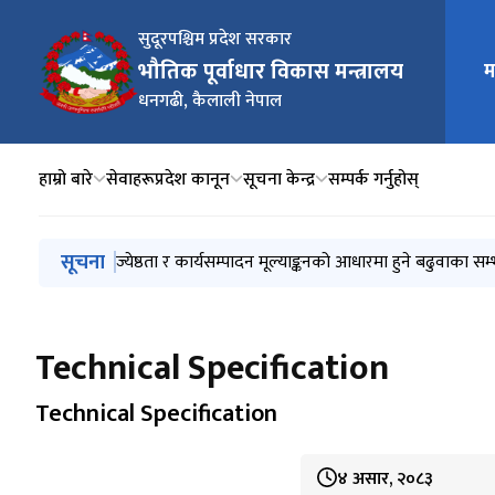
सुदूरपश्चिम प्रदेश सरकार
मुख्य न
भौतिक पूर्वाधार विकास मन्त्रालय
म
धनगढी, कैलाली नेपाल
हाम्रो बारे
सेवाहरू
प्रदेश कानून
सूचना केन्द्र
सम्पर्क गर्नुहोस्
मुख्य नेभिगेसनमा जानुहोस्
सूचना
सुदूरपश्चिम प्रदेश आयोजना छनोट सम्बन्धी मापदण्ड, २०८३
ज्येष्ठता र कार्यसम्पादन मूल्याङ्कनको आधारमा हुने बढुवाका सम्
शोक विज्ञप्ति
कार्यक्षमताको मूल्याङ्कनको आधारमा हुने बढुवाका सम्भाव्य उम्
जेष्ठता र कासमू आधारमा हुने बढुवाका सम्भाव्य उम्मेदवारको य
Technical Specification
Technical Specification
४ असार, २०८३